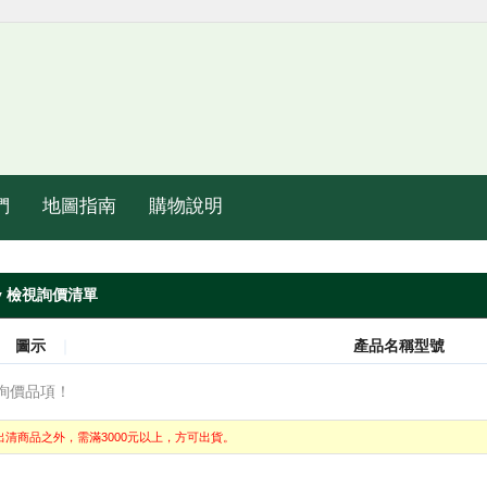
們
地圖指南
購物說明
iry 檢視詢價清單
｜
圖示
｜
產品名稱型號
詢價品項！
清商品之外，需滿3000元以上，方可出貨。