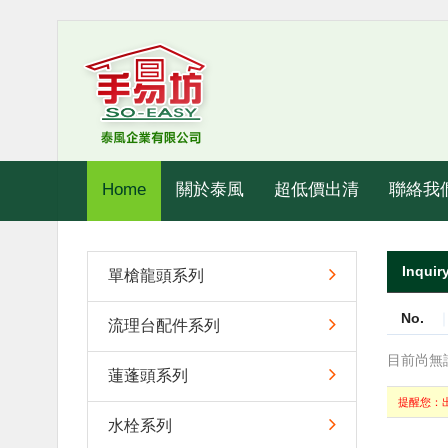
Home
關於泰風
超低價出清
聯絡我
Inqu
單槍龍頭系列
No.
流理台配件系列
目前尚無
蓮蓬頭系列
提醒您：出
水栓系列