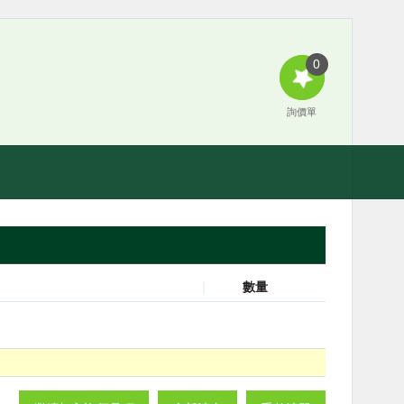
0
詢價單
｜
數量