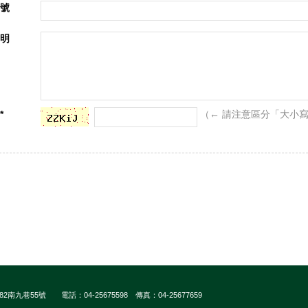
號
明
*
（← 請注意區分「大小
九巷55號 電話：04-25675598 傳真：04-25677659