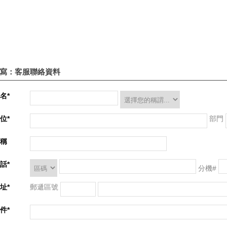
寫：客服聯絡資料
名*
位*
部門
稱
話*
分機#
址*
郵遞區號
件*